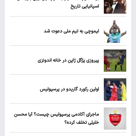
اسپانیایی تاریخ
لیموچی به تیم ملی دعوت شد
پیروزی پرُگل ژاپن در خانه اندونزی
اولین رکورد گاریدو در پرسپولیس
ماجرای آکادمی پرسپولیس چیست؟ آیا محسن
خلیلی تخلف کرده؟