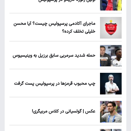
ماجرای آکادمی پرسپولیس چیست؟ آیا محسن
خلیلی تخلف کرده؟
حمله شدید سرمربی سابق برزیل به وینیسیوس
چپ محبوب قرمزها در پرسپولیس پست گرفت
عکس | گولسیانی در کلاس مربیگری!