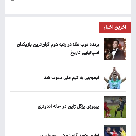
آخرین اخبار
برنده توپ طلا در رتبه دوم گران‌ترین بازیکنان
اسپانیایی تاریخ
لیموچی به تیم ملی دعوت شد
پیروزی پرُگل ژاپن در خانه اندونزی
اولین رکورد گاریدو در پرسپولیس