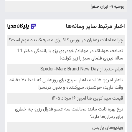
روسیه ۹- ایران صفر!