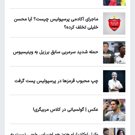
ماجرای آکادمی پرسپولیس چیست؟ آیا محسن
خلیلی تخلف کرده؟
حمله شدید سرمربی سابق برزیل به وینیسیوس
چپ محبوب قرمزها در پرسپولیس پست گرفت
عکس | گولسیانی در کلاس مربیگری!
وکیل لوکادیا: او هنوز هم احساس خوبی نسبت به