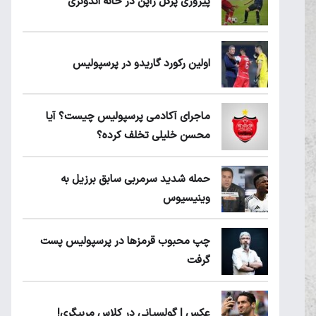
پیروزی پرُگل ژاپن در خانه اندونزی
اولین رکورد گاریدو در پرسپولیس
ماجرای آکادمی پرسپولیس چیست؟ آیا
محسن خلیلی تخلف کرده؟
حمله شدید سرمربی سابق برزیل به
وینیسیوس
چپ محبوب قرمزها در پرسپولیس پست
گرفت
عکس | گولسیانی در کلاس مربیگری!