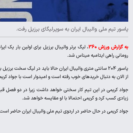
پاسور تیم ملی والیبال ایران به سوپرلیگای برزیل رفت.
به گزارش ورزش 360
، لیگ برتر والیبال برزیل برای اولین بار یک ای
رومانی راهی ایتامبه میناس شد.
پاسور 204 سانتی متری والیبال ایران حالا باید در لیگ سخت 
از الان به دنبال خریدهای خوب رفته است و امیدوار است با جواد کریمی
جواد کریمی در این تیم کار سختی خواهد داشت زیرا در دو فصل قبل 
زیادی کسب کرد و کریمی احتمالا با او مقایسه خواهد شد.
جواد کریمی در حال حاضر در اردوی تیم ملی والیبال ایران حاضر اس