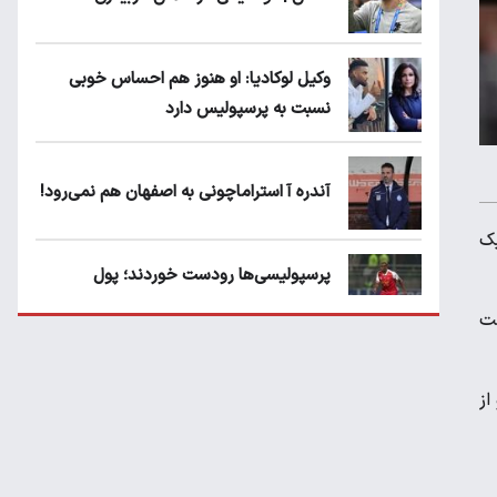
وکیل لوکادیا: او هنوز هم احساس خوبی
نسبت به پرسپولیس دارد
آندره آ استراماچونی به اصفهان هم نمی‌رود!
یک
پرسپولیسی‌ها رودست خوردند؛ پول
عبدالکریم حسن روی هوا!
هانی بسکتبال ۲۰۲۳ را به دست
تهدید قهرمان ایران به عدم شرکت در جام
از
باشگاه های جهان
سروش رفیعی مقابل الریان فیکس است؟