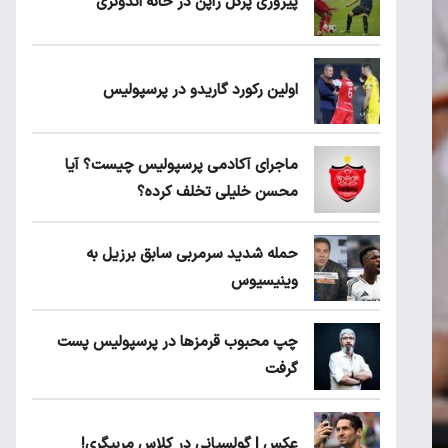
پیروزی پرُگل ژاپن در خانه اندونزی
اولین رکورد گاریدو در پرسپولیس
ماجرای آکادمی پرسپولیس چیست؟ آیا
محسن خلیلی تخلف کرده؟
حمله شدید سرمربی سابق برزیل به
وینیسیوس
چپ محبوب قرمزها در پرسپولیس پست
گرفت
عکس | گولسیانی در کلاس مربیگری!