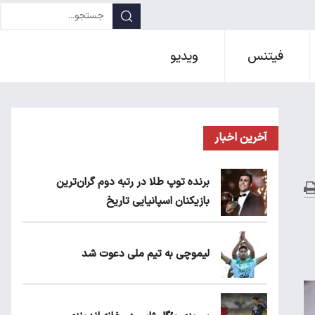
فیتنس
ویدیو
آخرین اخبار
برنده توپ طلا در رتبه دوم گران‌ترین
بازیکنان اسپانیایی تاریخ
لیموچی به تیم ملی دعوت شد