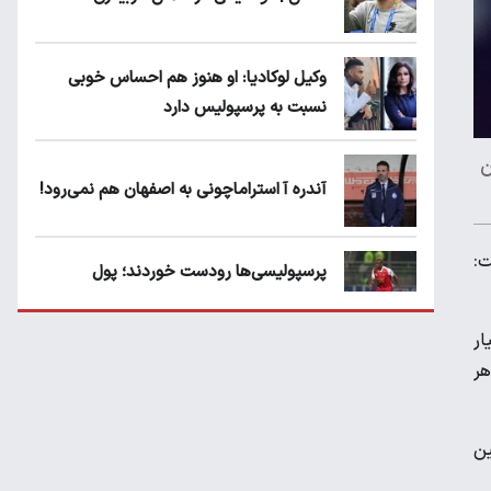
وکیل لوکادیا: او هنوز هم احساس خوبی
نسبت به پرسپولیس دارد
ن
آندره آ استراماچونی به اصفهان هم نمی‌رود!
ت:
پرسپولیسی‌ها رودست خوردند؛ پول
عبدالکریم حسن روی هوا!
ار
تهدید قهرمان ایران به عدم شرکت در جام
هر
باشگاه های جهان
ین
سروش رفیعی مقابل الریان فیکس است؟