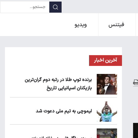
فیتنس
ویدیو
آخرین اخبار
برنده توپ طلا در رتبه دوم گران‌ترین
بازیکنان اسپانیایی تاریخ
لیموچی به تیم ملی دعوت شد