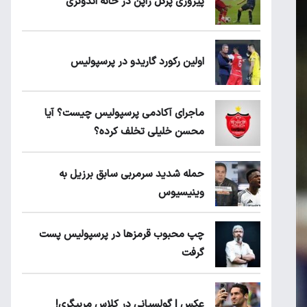
پیروزی پرُگل ژاپن در خانه اندونزی
اولین رکورد گاریدو در پرسپولیس
ماجرای آکادمی پرسپولیس چیست؟ آیا
محسن خلیلی تخلف کرده؟
حمله شدید سرمربی سابق برزیل به
وینیسیوس
چپ محبوب قرمزها در پرسپولیس پست
گرفت
عکس | گولسیانی در کلاس مربیگری!