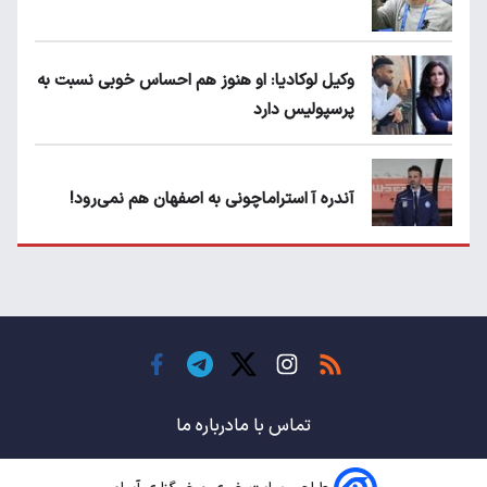
وکیل لوکادیا: او هنوز هم احساس خوبی نسبت به
پرسپولیس دارد
آندره آ استراماچونی به اصفهان هم نمی‌رود!
پرسپولیسی‌ها رودست خوردند؛ پول عبدالکریم
حسن روی هوا!
تهدید قهرمان ایران به عدم شرکت در جام
باشگاه های جهان
تماس با ما
درباره ما