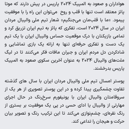
هواداران و صعود به المپیک 2024 پاریس در پیش دارند که موتا
پائز معتقد است تنها با قلب و روح می‌توان این راه را با موفقیت
پیمود. «ما با قلب‌مان می‌جنگیم» شعار تیم ملی والیبال مردان
ایران در سال 2024 است، تفکری که پائز به تیم ایران تزریق کرد و
تمامی بازیکنان با درک موقعیت حساس والیبال ایران با یک تیم
یک دست و تفکری حرفه‌ای تنها به ارائه یک بازی تماشایی و
شادکردن دل مردم ایران و جبران مافات فکر می‌کنند تا در لیگ
ملت‌های والیبال 2024 به عنوان آخرین سکوی صعود به المپیک
پاریس بدرخشند.
پوستر امسال تیم ملی والیبال مردان ایران با سال های گذشته
تفاوت چشمگیری پیدا کرده و در این پوستر تصویری از هر یک از
سروقامتان والیبال ایران با یونیفورم سرخ‌رنگ در حال اجرای
مهارتی از والیبال یا ادای حسی در پی یک موفقیت بر بستری از
رنگ نقره‌ای، چشم‌نوازی می‌کند تا این ترکیب رنگ و تصویر بیان
حرکت و هیجان را تداعی کند.