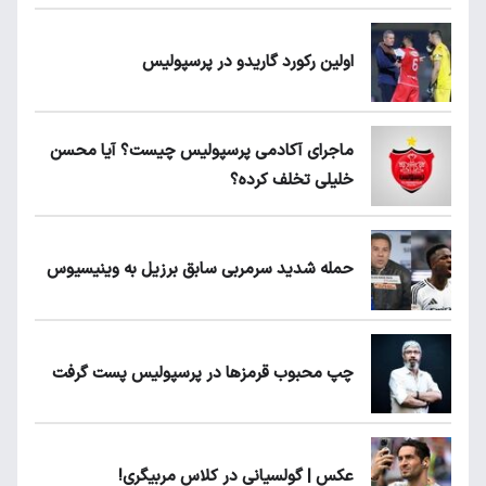
اولین رکورد گاریدو در پرسپولیس
ماجرای آکادمی پرسپولیس چیست؟ آیا محسن
خلیلی تخلف کرده؟
حمله شدید سرمربی سابق برزیل به وینیسیوس
چپ محبوب قرمزها در پرسپولیس پست گرفت
عکس | گولسیانی در کلاس مربیگری!