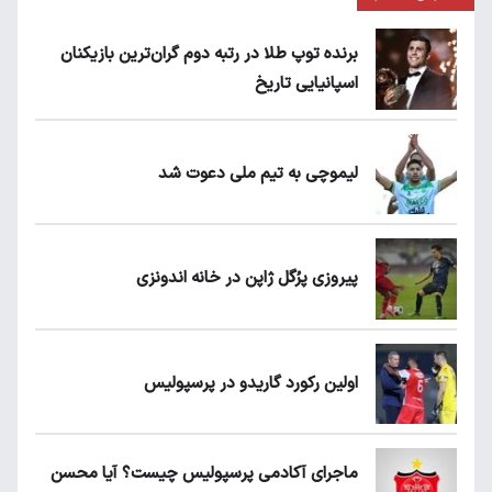
برنده توپ طلا در رتبه دوم گران‌ترین بازیکنان
اسپانیایی تاریخ
لیموچی به تیم ملی دعوت شد
پیروزی پرُگل ژاپن در خانه اندونزی
اولین رکورد گاریدو در پرسپولیس
ماجرای آکادمی پرسپولیس چیست؟ آیا محسن