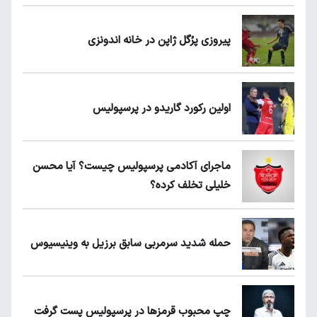
پیروزی پرُگل ژاپن در خانه اندونزی
اولین رکورد گاریدو در پرسپولیس
ماجرای آکادمی پرسپولیس چیست؟ آیا محسن
خلیلی تخلف کرده؟
حمله شدید سرمربی سابق برزیل به وینیسیوس
چپ محبوب قرمزها در پرسپولیس پست گرفت