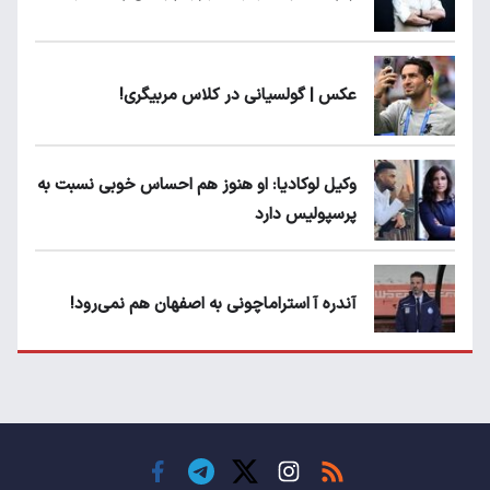
عکس | گولسیانی در کلاس مربیگری!
وکیل لوکادیا: او هنوز هم احساس خوبی نسبت به
پرسپولیس دارد
آندره آ استراماچونی به اصفهان هم نمی‌رود!
پرسپولیسی‌ها رودست خوردند؛ پول عبدالکریم
حسن روی هوا!