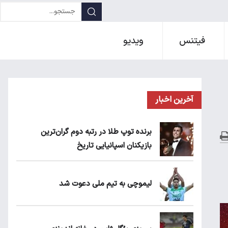
فیتنس
ویدیو
آخرین اخبار
برنده توپ طلا در رتبه دوم گران‌ترین
بازیکنان اسپانیایی تاریخ
لیموچی به تیم ملی دعوت شد