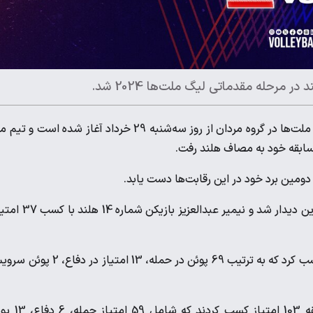
در مرحله مقدماتی لیگ ملت‌ها 2024 شد.
، هفته سوم مرحله مقدماتی ششمین دوره لیگ ملت‌ها در گروه مردان از روز سه‌شنبه 29 خرداد آغاز شده است و
 دومین برد خود در این رقابت‌ها دست یابد.
امین اسماعیل‌نژاد با کسب 29 پوئن، امتیازآورترین بازیکن ایران در این دیدار شد و نیمیر عبدال
تیم ملی والیبال ایران در مجموع ست‌های این مسابقه 107 امتیاز کسب کرد که به ترتیب 69 پوئن در حمله، 13 امتیاز 
بازیکنان تیم ملی والیبال هلند نیز در مجموع ست‌های این مسابقه 103 امتیا