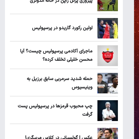
پیروزی پرُگل ژاپن در خانه اندونزی
اولین رکورد گاریدو در پرسپولیس
ماجرای آکادمی پرسپولیس چیست؟ آیا
محسن خلیلی تخلف کرده؟
حمله شدید سرمربی سابق برزیل به
وینیسیوس
چپ محبوب قرمزها در پرسپولیس پست
گرفت
عکس | گولسیانی در کلاس مربیگری!