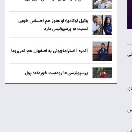
وکیل لوکادیا: او هنوز هم احساس خوبی
نسبت به پرسپولیس دارد
آندره آ استراماچونی به اصفهان هم نمی‌رود!
 تیم ملی
پرسپولیسی‌ها رودست خوردند؛ پول
عبدالکریم حسن روی هوا!
عزیز بازیکن شماره 14 هلند با کسب 37 امتیاز،
تهدید قهرمان ایران به عدم شرکت در جام
باشگاه های جهان
در دفاع، 2 پوئن سرویس
سروش رفیعی مقابل الریان فیکس است؟
ز کسب کردند که شامل 59 امتیاز حمله، 6 دفاع، 13 پوئن