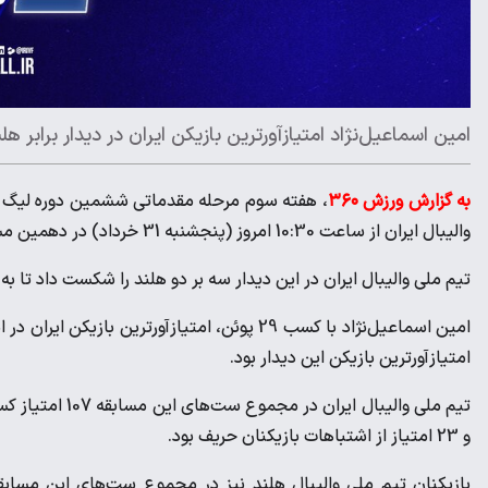
امین اسماعیل‌نژاد امتیازآورترین بازیکن ایران در دیدار برابر هلند 
به گزارش ورزش ۳۶۰
والیبال ایران از ساعت 10:30 امروز (پنجشنبه 31 خرداد) در دهمین مسابقه خود به مصاف هلند رفت.
تیم ملی والیبال ایران در این دیدار سه بر دو هلند را شکست داد تا به
امتیازآورترین بازیکن این دیدار بود.
و 23 امتیاز از اشتباهات بازیکنان حریف بود.