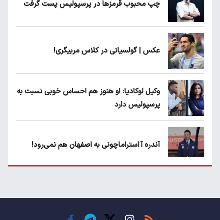
چپ محبوب قرمزها در پرسپولیس پست گرفت
عکس | گولسیانی در کلاس مربیگری!
وکیل لوکادیا: او هنوز هم احساس خوبی نسبت به
پرسپولیس دارد
آندره آ استراماچونی به اصفهان هم نمی‌رود!
پرسپولیسی‌ها رودست خوردند؛ پول عبدالکریم
حسن روی هوا!