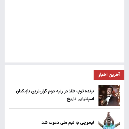
آخرین اخبار
برنده توپ طلا در رتبه دوم گران‌ترین بازیکنان
اسپانیایی تاریخ
لیموچی به تیم ملی دعوت شد