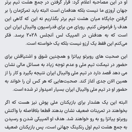
او در این مصاحبه اعلام کرد: قرار گرفتن در جمع هشت تیم برتر
جهان آروزی ما نیست بلکه هدفمان است البته باید تمرکزمان را بر
گرفتن جایگاه میان هشت تیم برتر بگذاریم نه این که گاهی این
هدف را فراموش کنیم. رویای من برای فدراسیون والیبال ایران این
است که به هدفش در المپیک لس آنجلس 2028 برسد. فکر
می‌کنم این فقط یک آرزو نیست بلکه یک خواسته است.
این صحبت های روبرتو پیاتزا و همچنین شوق و اشتیاقش برای
حضور در نیمکت تیم ملی و عدم توجه زیاد به مسائل مالی نشان
می دهد قصد دارد در تیم ملی والیبال ایران نتیجه بگیرد و کار را از
همین الان جدی آغاز کند. صحبت‌هایی که هر کس آن را خواند به
حضور او در تیم ملی والیبال ایران بسیار امیدوار تر شده است.
البته این یک هشدار برای بازیکنان ملی پوش نیز هست که اگر
بخواهند در تمرینات ضعیف نشان بدهند قطعا بلافاصله با واکنش
روبرتو پیاتزا رو به رو خواهند شد. هدف او المپیکی شدن و رسیدن
به جمع هشت تیم اول رنکینگ جهانی است، پس بازیکنان ضعیف