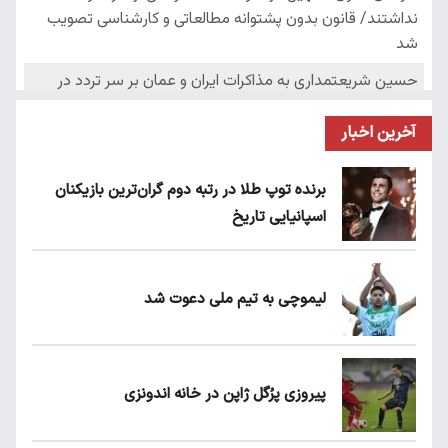
آخرین اخبار
برنده توپ طلا در رتبه دوم گران‌ترین بازیکنان
اسپانیایی تاریخ
لیموچی به تیم ملی دعوت شد
پیروزی پرُگل ژاپن در خانه اندونزی