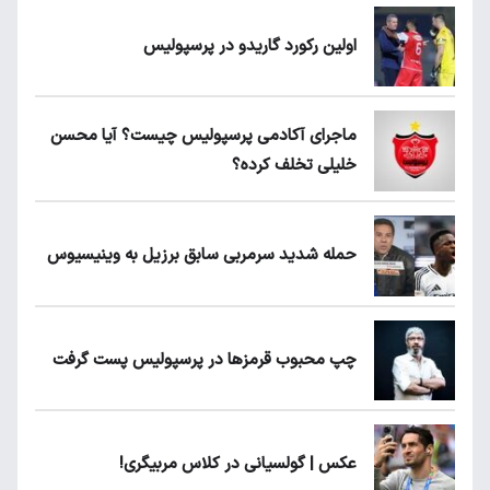
اولین رکورد گاریدو در پرسپولیس
ماجرای آکادمی پرسپولیس چیست؟ آیا محسن
خلیلی تخلف کرده؟
حمله شدید سرمربی سابق برزیل به وینیسیوس
چپ محبوب قرمزها در پرسپولیس پست گرفت
عکس | گولسیانی در کلاس مربیگری!