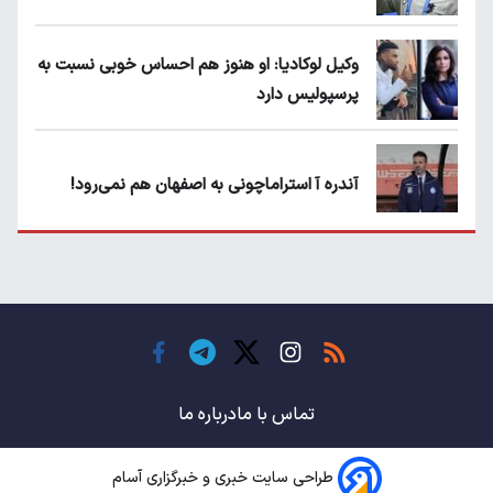
وکیل لوکادیا: او هنوز هم احساس خوبی نسبت به
پرسپولیس دارد
آندره آ استراماچونی به اصفهان هم نمی‌رود!
پرسپولیسی‌ها رودست خوردند؛ پول عبدالکریم
حسن روی هوا!
تهدید قهرمان ایران به عدم شرکت در جام
باشگاه های جهان
تماس با ما
درباره ما
طراحی سایت خبری و خبرگزاری آسام