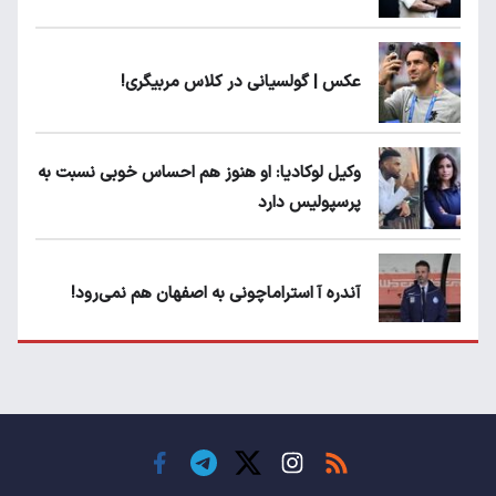
عکس | گولسیانی در کلاس مربیگری!
وکیل لوکادیا: او هنوز هم احساس خوبی نسبت به
پرسپولیس دارد
آندره آ استراماچونی به اصفهان هم نمی‌رود!
پرسپولیسی‌ها رودست خوردند؛ پول عبدالکریم
حسن روی هوا!
تهدید قهرمان ایران به عدم شرکت در جام