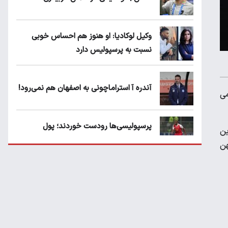
وکیل لوکادیا: او هنوز هم احساس خوبی
نسبت به پرسپولیس دارد
آندره آ استراماچونی به اصفهان هم نمی‌رود!
می
پرسپولیسی‌ها رودست خوردند؛ پول
ین
عبدالکریم حسن روی هوا!
هن
تهدید قهرمان ایران به عدم شرکت در جام
باشگاه های جهان
سروش رفیعی مقابل الریان فیکس است؟