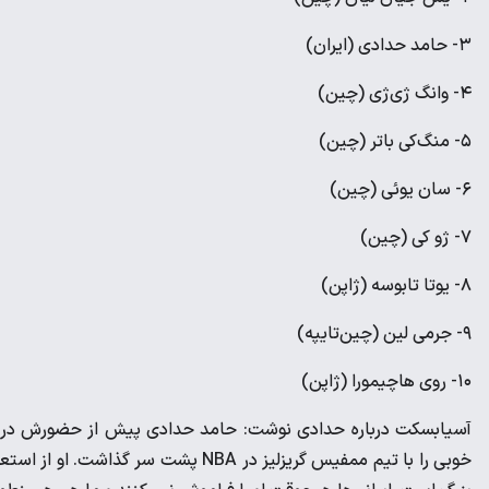
۳- حامد حدادی (ایران)
۴- وانگ ژی‌ژی (چین)
۵- منگ‌کی باتر (چین)
۶- سان یوئی (چین)
۷- ژو کی (چین)
۸- یوتا تابوسه (ژاپن)
۹- جرمی لین (چین‌تایپه)
۱۰- روی هاچیمورا (ژاپن)
آسیابسکت درباره حدادی نوشت: حامد حدادی پیش از حضورش در 
خوبی را با تیم ممفیس گریزلیز در NBA 