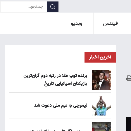
فیتنس
ویدیو
آخرین اخبار
برنده توپ طلا در رتبه دوم گران‌ترین
بازیکنان اسپانیایی تاریخ
لیموچی به تیم ملی دعوت شد