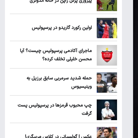
پیروزی پرُگل ژاپن در خانه اندونزی
اولین رکورد گاریدو در پرسپولیس
ماجرای آکادمی پرسپولیس چیست؟ آیا
محسن خلیلی تخلف کرده؟
حمله شدید سرمربی سابق برزیل به
وینیسیوس
چپ محبوب قرمزها در پرسپولیس پست
گرفت
عکس | گولسیانی در کلاس مربیگری!