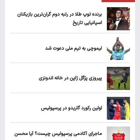
برنده توپ طلا در رتبه دوم گران‌ترین بازیکنان
اسپانیایی تاریخ
لیموچی به تیم ملی دعوت شد
پیروزی پرُگل ژاپن در خانه اندونزی
اولین رکورد گاریدو در پرسپولیس
ماجرای آکادمی پرسپولیس چیست؟ آیا محسن