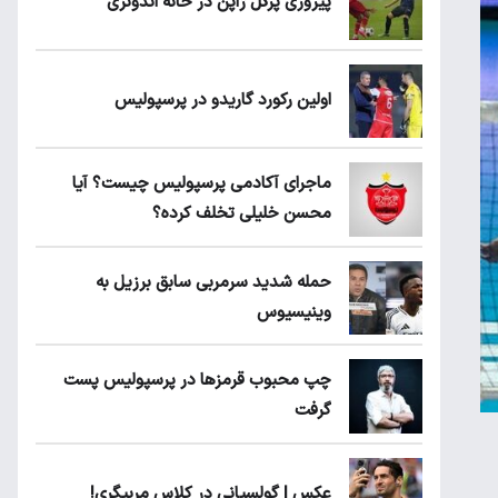
پیروزی پرُگل ژاپن در خانه اندونزی
اولین رکورد گاریدو در پرسپولیس
ماجرای آکادمی پرسپولیس چیست؟ آیا
محسن خلیلی تخلف کرده؟
حمله شدید سرمربی سابق برزیل به
وینیسیوس
چپ محبوب قرمزها در پرسپولیس پست
گرفت
عکس | گولسیانی در کلاس مربیگری!