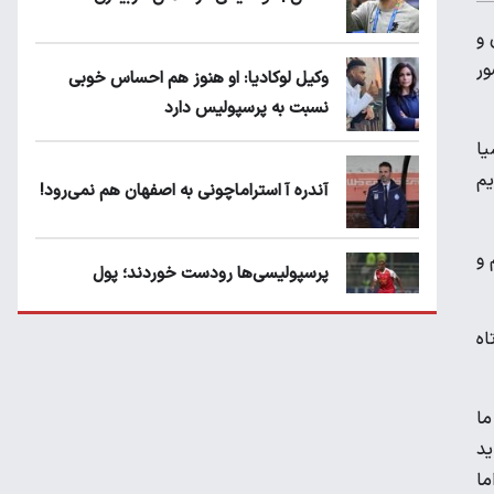
 و
ور
وکیل لوکادیا: او هنوز هم احساس خوبی
نسبت به پرسپولیس دارد
یا
یم
آندره آ استراماچونی به اصفهان هم نمی‌رود!
 و
پرسپولیسی‌ها رودست خوردند؛ پول
عبدالکریم حسن روی هوا!
اه
تهدید قهرمان ایران به عدم شرکت در جام
باشگاه های جهان
ما
اید
ما
سروش رفیعی مقابل الریان فیکس است؟