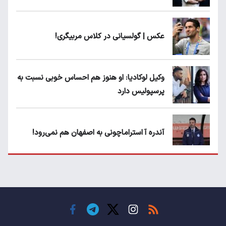
عکس | گولسیانی در کلاس مربیگری!
وکیل لوکادیا: او هنوز هم احساس خوبی نسبت به
پرسپولیس دارد
آندره آ استراماچونی به اصفهان هم نمی‌رود!
پرسپولیسی‌ها رودست خوردند؛ پول عبدالکریم
حسن روی هوا!
تهدید قهرمان ایران به عدم شرکت در جام