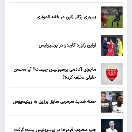
پیروزی پرُگل ژاپن در خانه اندونزی
اولین رکورد گاریدو در پرسپولیس
ماجرای آکادمی پرسپولیس چیست؟ آیا محسن
خلیلی تخلف کرده؟
حمله شدید سرمربی سابق برزیل به وینیسیوس
چپ محبوب قرمزها در پرسپولیس پست گرفت