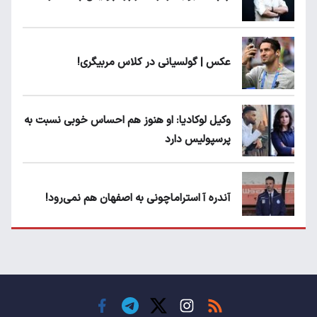
عکس | گولسیانی در کلاس مربیگری!
وکیل لوکادیا: او هنوز هم احساس خوبی نسبت به
پرسپولیس دارد
آندره آ استراماچونی به اصفهان هم نمی‌رود!
پرسپولیسی‌ها رودست خوردند؛ پول عبدالکریم
حسن روی هوا!