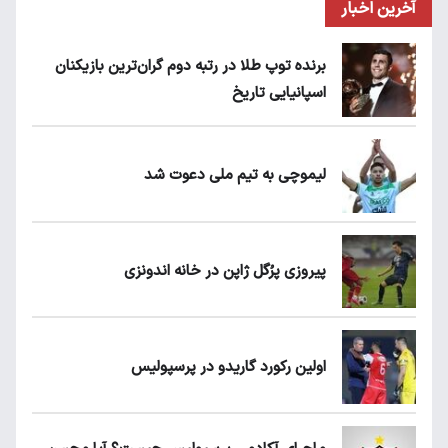
آخرین اخبار
برنده توپ طلا در رتبه دوم گران‌ترین بازیکنان
اسپانیایی تاریخ
لیموچی به تیم ملی دعوت شد
پیروزی پرُگل ژاپن در خانه اندونزی
اولین رکورد گاریدو در پرسپولیس