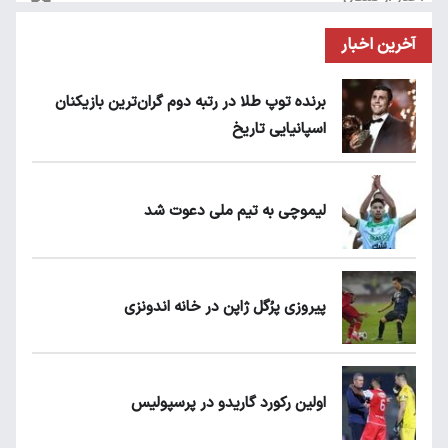
آخرین اخبار
برنده توپ طلا در رتبه دوم گران‌ترین بازیکنان
اسپانیایی تاریخ
لیموچی به تیم ملی دعوت شد
پیروزی پرُگل ژاپن در خانه اندونزی
اولین رکورد گاریدو در پرسپولیس