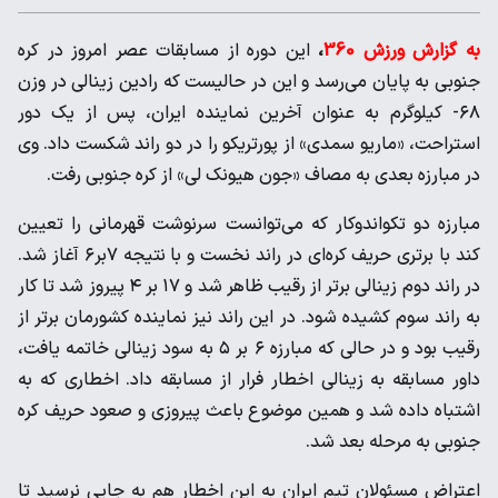
به گزارش ورزش 360
،
این دوره از مسابقات عصر امروز در کره
جنوبی به پایان می‌رسد و این در حالیست که رادین زینالی در وزن
۶۸- کیلوگرم به عنوان آخرین نماینده ایران، پس از یک دور
استراحت، «ماریو سمدی» از پورتریکو را در دو راند شکست داد. وی
در مبارزه بعدی به مصاف «جون هیونک لی» از کره جنوبی رفت.
مبارزه دو تکواندوکار که می‌توانست سرنوشت قهرمانی را تعیین
کند با برتری حریف کره‌ای در راند نخست و با نتیجه ۷بر۶ آغاز شد.
در راند دوم زینالی برتر از رقیب ظاهر شد و ۱۷ بر ۴ پیروز شد تا کار
به راند سوم کشیده شود. در این راند نیز نماینده کشورمان برتر از
رقیب بود و در حالی که مبارزه ۶ بر ۵ به سود زینالی خاتمه یافت،
داور مسابقه به زینالی اخطار فرار از مسابقه داد. اخطاری که به
اشتباه داده شد و همین موضوع باعث پیروزی و صعود حریف کره
جنوبی به مرحله بعد شد.
اعتراض مسئولان تیم ایران به این اخطار هم به جایی نرسید تا