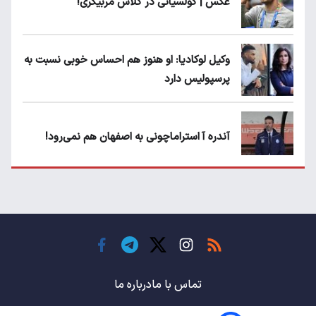
عکس | گولسیانی در کلاس مربیگری!
وکیل لوکادیا: او هنوز هم احساس خوبی نسبت به
پرسپولیس دارد
آندره آ استراماچونی به اصفهان هم نمی‌رود!
پرسپولیسی‌ها رودست خوردند؛ پول عبدالکریم
حسن روی هوا!
تهدید قهرمان ایران به عدم شرکت در جام
باشگاه های جهان
تماس با ما
درباره ما