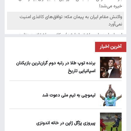
آخرین اخبار
برنده توپ طلا در رتبه دوم گران‌ترین بازیکنان
اسپانیایی تاریخ
لیموچی به تیم ملی دعوت شد
پیروزی پرُگل ژاپن در خانه اندونزی