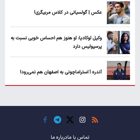
عکس | گولسیانی در کلاس مربیگری!
وکیل لوکادیا: او هنوز هم احساس خوبی نسبت به
پرسپولیس دارد
آندره آ استراماچونی به اصفهان هم نمی‌رود!
پرسپولیسی‌ها رودست خوردند؛ پول عبدالکریم
حسن روی هوا!
تهدید قهرمان ایران به عدم شرکت در جام
باشگاه های جهان
تماس با ما
درباره ما