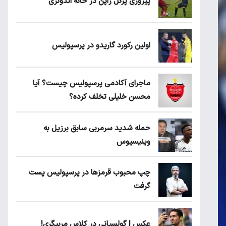
پیروزی پرُگل ژاپن در خانه اندونزی
اولین رکورد گاریدو در پرسپولیس
ماجرای آکادمی پرسپولیس چیست؟ آیا
محسن خلیلی تخلف کرده؟
حمله شدید سرمربی سابق برزیل به
وینیسیوس
چپ محبوب قرمزها در پرسپولیس پست
گرفت
عکس | گولسیانی در کلاس مربیگری!