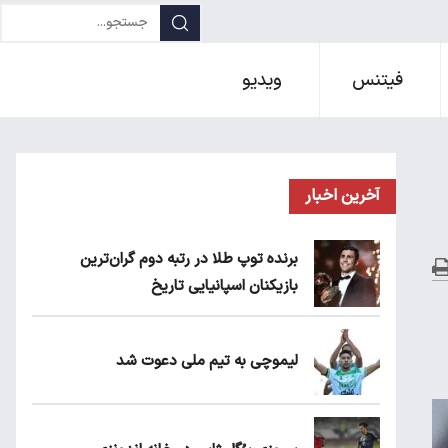
فیتنس
ویدیو
آخرین اخبار
برنده توپ طلا در رتبه دوم گران‌ترین
بازیکنان اسپانیایی تاریخ
لیموچی به تیم ملی دعوت شد