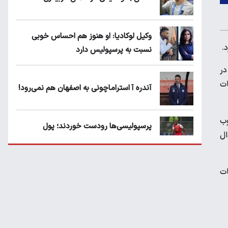
وکیل لوکادیا: او هنوز هم احساس خوبی
.
نسبت به پرسپولیس دارد
 در
ات
آندره آ استراماچونی به اصفهان هم نمی‌رود!
وب
پرسپولیسی‌ها رودست خوردند؛ پول
ال
عبدالکریم حسن روی هوا!
ات
تهدید قهرمان ایران به عدم شرکت در جام
باشگاه های جهان
سروش رفیعی مقابل الریان فیکس است؟