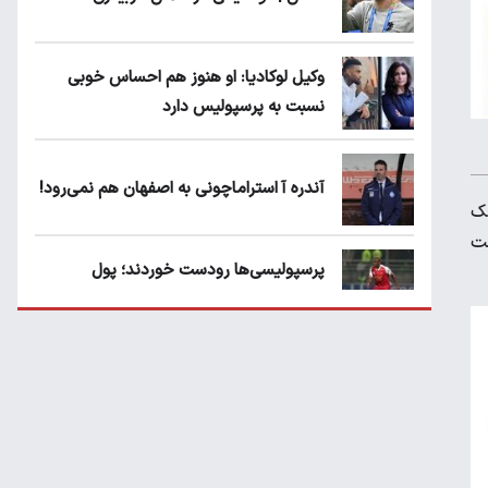
وکیل لوکادیا: او هنوز هم احساس خوبی
نسبت به پرسپولیس دارد
آندره آ استراماچونی به اصفهان هم نمی‌رود!
شک
شت
پرسپولیسی‌ها رودست خوردند؛ پول
عبدالکریم حسن روی هوا!
تهدید قهرمان ایران به عدم شرکت در جام
باشگاه های جهان
سروش رفیعی مقابل الریان فیکس است؟