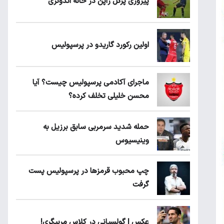
پیروزی پرُگل ژاپن در خانه اندونزی
اولین رکورد گاریدو در پرسپولیس
ماجرای آکادمی پرسپولیس چیست؟ آیا
محسن خلیلی تخلف کرده؟
حمله شدید سرمربی سابق برزیل به
وینیسیوس
چپ محبوب قرمزها در پرسپولیس پست
گرفت
عکس | گولسیانی در کلاس مربیگری!