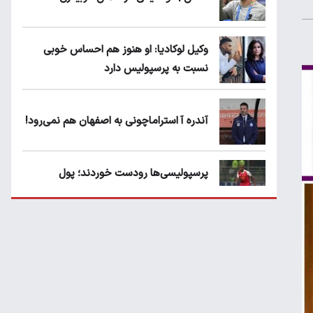
وکیل لوکادیا: او هنوز هم احساس خوبی
نسبت به پرسپولیس دارد
آندره آ استراماچونی به اصفهان هم نمی‌رود!
پرسپولیسی‌ها رودست خوردند؛ پول
عبدالکریم حسن روی هوا!
تهدید قهرمان ایران به عدم شرکت در جام
باشگاه های جهان
سروش رفیعی مقابل الریان فیکس است؟