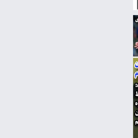
منچسترسیتی به دنبال جانشین برای مرد
سال فوتبال جهان
عکس| سرمربی حریف پرسپولیس استعفا
داد!