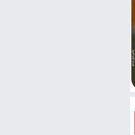
ویدیو | نخستین تمرین تیم ملی در لائوس
هندبال باشگاه‌های آسیا| شکست مس
کرمان مقابل الخلیج عربستان
مارتین اودگارد غایب تیم ملی نروژ در
فیفادی
تمرین اختصاصی پیتسو موسیمانه برای ۱۲
بازیکن استقلال
میودراگ بوژوویچ: بازیکنان ایرانی
انعطاف‌پذیر هستند