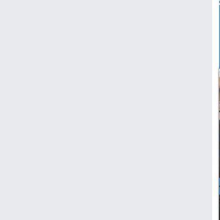
ویدیو | واکنش رونالدو در لحظه برخورد با
مجسمه اش!
برگزاری نخستین تمرین تیم ملی در لائوس با
اضافه شدن ۳ لژیونر
رضا درویش: به ریاست در فدراسیون فوتبال
فکر هم نکرده‌ام
عکس | جریمه ۵۱ میلیونی برای حسین
حسینی و شجاع خلیل‌زاده
دیدار پرسپولیس با حریف عراقی در قطر