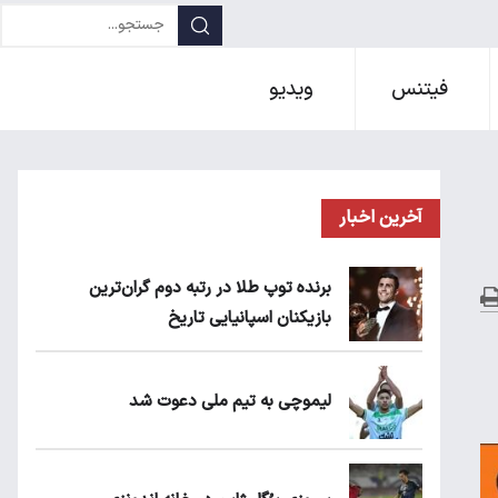
فیتنس
ویدیو
آخرین اخبار
برنده توپ طلا در رتبه دوم گران‌ترین
بازیکنان اسپانیایی تاریخ
لیموچی به تیم ملی دعوت شد