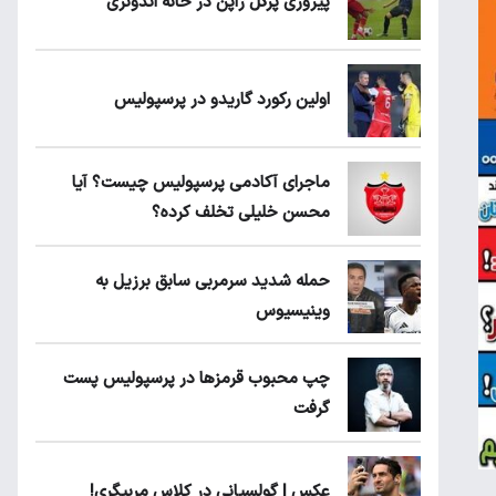
پیروزی پرُگل ژاپن در خانه اندونزی
اولین رکورد گاریدو در پرسپولیس
ماجرای آکادمی پرسپولیس چیست؟ آیا
محسن خلیلی تخلف کرده؟
حمله شدید سرمربی سابق برزیل به
وینیسیوس
چپ محبوب قرمزها در پرسپولیس پست
گرفت
عکس | گولسیانی در کلاس مربیگری!