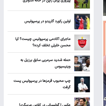
پیروزی پرُگل ژاپن در خانه اندونزی
اولین رکورد گاریدو در پرسپولیس
ماجرای آکادمی پرسپولیس چیست؟ آیا
محسن خلیلی تخلف کرده؟
حمله شدید سرمربی سابق برزیل به
وینیسیوس
چپ محبوب قرمزها در پرسپولیس پست
گرفت
عکس | گولسیانی در کلاس مربیگری!