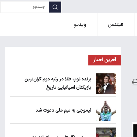
فیتنس
ویدیو
آخرین اخبار
برنده توپ طلا در رتبه دوم گران‌ترین
بازیکنان اسپانیایی تاریخ
لیموچی به تیم ملی دعوت شد