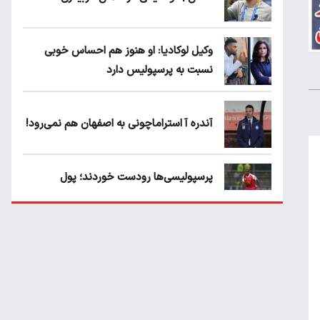
وکیل لوکادیا: او هنوز هم احساس خوبی
نسبت به پرسپولیس دارد
آندره آ استراماچونی به اصفهان هم نمی‌رود!
پرسپولیسی‌ها رودست خوردند؛ پول
عبدالکریم حسن روی هوا!
تهدید قهرمان ایران به عدم شرکت در جام
باشگاه های جهان
سروش رفیعی مقابل الریان فیکس است؟