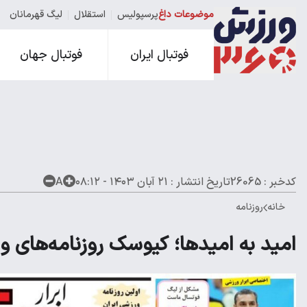
موضوعات داغ
پرسپولیس
استقلال
لیگ قهرمانان
فوتبال ایران
فوتبال جهان
کدخبر : 26065
تاریخ انتشار :
۲۱ آبان ۱۴۰۳ - ۰۸:۱۲
A
خانه
روزنامه
امید به امیدها؛ کیوسک روزنامه‌های ورزشی 21 آب