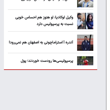
وکیل لوکادیا: او هنوز هم احساس خوبی
نسبت به پرسپولیس دارد
آندره آ استراماچونی به اصفهان هم نمی‌رود!
پرسپولیسی‌ها رودست خوردند؛ پول
عبدالکریم حسن روی هوا!
تهدید قهرمان ایران به عدم شرکت در جام
باشگاه های جهان
سروش رفیعی مقابل الریان فیکس است؟