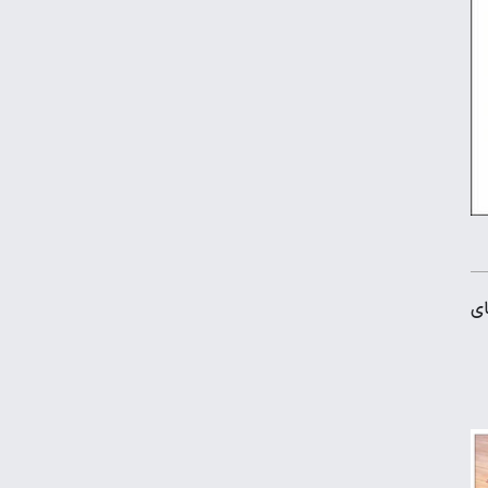
ویدیو | نخستین تمرین تیم ملی در لائوس
هندبال باشگاه‌های آسیا| شکست مس
کرمان مقابل الخلیج عربستان
مارتین اودگارد غایب تیم ملی نروژ در
فیفادی
ای
تمرین اختصاصی پیتسو موسیمانه برای ۱۲
بازیکن استقلال
میودراگ بوژوویچ: بازیکنان ایرانی
انعطاف‌پذیر هستند