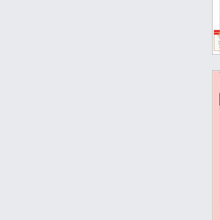
منچسترسیتی به دنبال جانشین برای مرد
سال فوتبال جهان
عکس| سرمربی حریف پرسپولیس استعفا
داد!