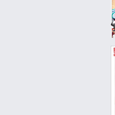
ویدیو | واکنش رونالدو در لحظه برخورد با
مجسمه اش!
برگزاری نخستین تمرین تیم ملی در لائوس با
اضافه شدن ۳ لژیونر
رضا درویش: به ریاست در فدراسیون فوتبال
فکر هم نکرده‌ام
عکس | جریمه ۵۱ میلیونی برای حسین
حسینی و شجاع خلیل‌زاده
دیدار پرسپولیس با حریف عراقی در قطر