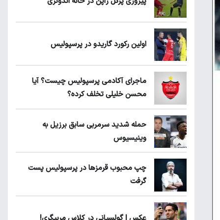
پیروزی پرُگل ژاپن در خانه اندونزی
اولین رکورد گاریدو در پرسپولیس
ماجرای آکادمی پرسپولیس چیست؟ آیا
محسن خلیلی تخلف کرده؟
حمله شدید سرمربی سابق برزیل به
وینیسیوس
چپ محبوب قرمزها در پرسپولیس پست
گرفت
عکس | گولسیانی در کلاس مربیگری!