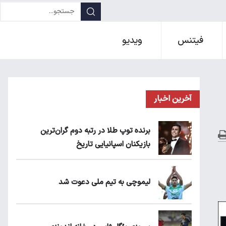
فیتنس
ویدیو
آخرین اخبار
برنده توپ طلا در رتبه دوم گران‌ترین
بازیکنان اسپانیایی تاریخ
لیموچی به تیم ملی دعوت شد