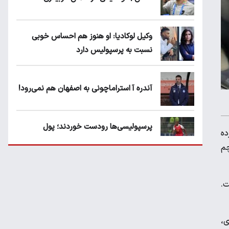
وکیل لوکادیا: او هنوز هم احساس خوبی
نسبت به پرسپولیس دارد
آندره آ استراماچونی به اصفهان هم نمی‌رود!
پرسپولیسی‌ها رودست خوردند؛ پول
۲ همچنان در رده
عبدالکریم حسن روی هوا!
ا پرچم
تهدید قهرمان ایران به عدم شرکت در جام
فت.
باشگاه های جهان
ی،
سروش رفیعی مقابل الریان فیکس است؟