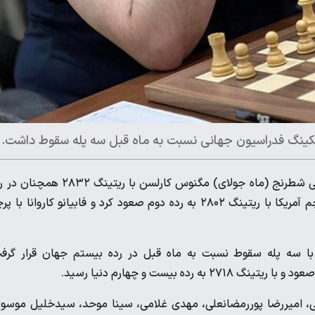
نکینگ فدراسیون جهانی نسبت به ماه قبل سه پله سقوط داشت.
در جدیدترین رنکینگ اعلامی فدراسیون جهانی شطرنج (ماه جولای) مگنوس کارلسن با ریتینگ ۸۳۲
نخست دنیا در بخش کلاسیک ایستاده است. هیکارو ناکامورا با پرچم آمریکا با ریتینگ ۲۸۰۲ به رده دوم صعود کرد و فابیانو کاروانا ب
هام مقصودلو، مرد شماره یک شطرنج ایران، با ریتینگ ۲۷۲۵ با سه پله سقوط نسبت به ماه قبل در رده بیستم جهان قرار گر
بیست و چهارم دنیا رسید.
نی، امیررضا پوررمضانعلی، مهدی غلامی، سینا موحد، سیدخلیل موسو