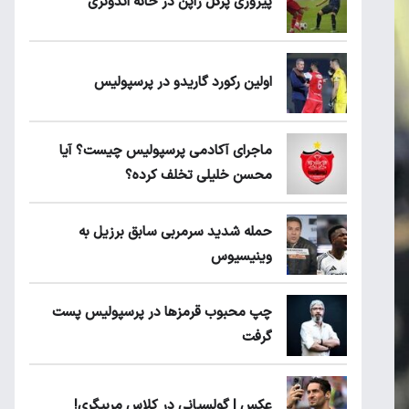
پیروزی پرُگل ژاپن در خانه اندونزی
اولین رکورد گاریدو در پرسپولیس
ماجرای آکادمی پرسپولیس چیست؟ آیا
محسن خلیلی تخلف کرده؟
حمله شدید سرمربی سابق برزیل به
وینیسیوس
چپ محبوب قرمزها در پرسپولیس پست
گرفت
عکس | گولسیانی در کلاس مربیگری!