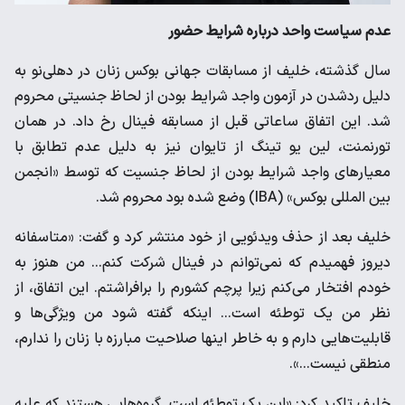
عدم سیاست واحد درباره شرایط حضور
سال گذشته، خلیف از مسابقات جهانی بوکس زنان در دهلی‌نو به
دلیل ردشدن در آزمون واجد شرایط بودن از لحاظ جنسیتی محروم
شد. این اتفاق ساعاتی قبل از مسابقه فینال رخ داد. در همان
تورنمنت، لین یو تینگ از تایوان نیز به دلیل عدم تطابق با
معیارهای واجد شرایط بودن از لحاظ جنسیت که توسط «انجمن
بین المللی بوکس» (IBA) وضع شده بود محروم شد.
خلیف بعد از حذف ویدئویی از خود منتشر کرد و گفت: «متاسفانه
دیروز فهمیدم که نمی‌توانم در فینال شرکت کنم... من هنوز به
خودم افتخار می‌کنم زیرا پرچم کشورم را برافراشتم. این اتفاق، از
نظر من یک توطئه است... اینکه گفته شود من ویژگی‌ها و
قابلیت‌هایی دارم و به خاطر اینها صلاحیت مبارزه با زنان را ندارم،
منطقی نیست...».
خلیف تاکید کرد: «این یک توطئه است. گروه‌هایی هستند که علیه