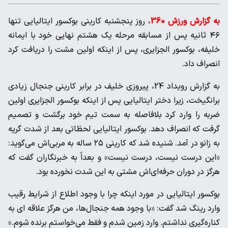
به گزارش ورزش 360
، روز پنجشنبه کارینی بوکسور ایتالیایی تنها
۴۶ ثانیه پس از مسابقه مرحله یک هشتم نهایی خود با ایمانه
خلیفه، بوکسور الجزایری، پس از اینکه اولین مشت را دریافت کرد
انصراف داد.
به گزارش رویداد 24، پیروزی خلیف در برابر کارینی جنجال زیادی
برانگیخت، زیرا دختر ایتالیایی پس از اینکه بوکسور الجزایری اولین
ضربه را وارد کرد بلافاصله به سمت تیم خود برگشت و تصمیم
گرفت که انصراف دهد. بوکسور ایتالیایی لحظاتی بعد از شدت گریه
به زانو در آمد. شنیده شد که کارینی ۲۵ ساله به مربی‌اش می‌گوید:
«این درست نیست، درست نیست» و بعداً به خبرنگاران گفت که
هرگز در دوران حرفه‌ای‌اش مشتی به این شدت نخورده بود.
بوکسور ایتالیایی در مورد اینکه چرا با وجود اطلاع از شرایط رقیب
وارد رینگ شد گفت: «با وجود همه جنجال‌ها، من هرگز علاقه ای به
کناره‌گیری نداشتم. وارد زمین شدم و فقط می‌خواستم برنده شوم.»