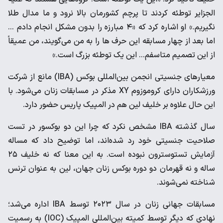
الجزایر توطئه کردند تا پرچم کشورمان بالا نرود و ما مدال طلا
نگیریم.» او اشاره کرد که «۴ مبارزه را بدون مشکل انجام دادم ...
اما بعد از چهار مسابقه این حرف ها را به من می‌گویند، من عمیقاً
از این تصمیم متاسفم... این یک توطئه بزرگ است.»
معیارهای جنسیتی انجمن بین‌المللی بوکس (IBA) مانع از شرکت
ورزشکاران دارای کروموزوم XY مذکر در مسابقات زنان می‌شود. با
این حال علاوه بر خلیف لین هم در المپیک پاریس حضور دارد.
سال گذشته IBA مشخص نکرد که چرا این دو بوکسور در تست
صلاحیت جنسیتی خود رد شده‌اند، اما توضیح داد که مساله
آزمایش تستوسترون نبوده است. به این معنا که نه خلیف ۲۵
ساله و نه قهرمان دو دوره بوکس زنان جهان، لین به عنوان ترنس
شناخته نمی‌شوند.
مسابقات جهانی زنان در سال ۲۰۲۳ توسط IBA اداره می‌شد؛
نهادی که دیگر توسط کمیته بین‌المللی المپیک (IOC) به رسمیت