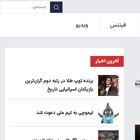
فیتنس
ویدیو
آخرین اخبار
برنده توپ طلا در رتبه دوم گران‌ترین
بازیکنان اسپانیایی تاریخ
لیموچی به تیم ملی دعوت شد