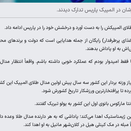
شان در المپیک پاریس تدارک دیدند.
ای المپیکش را به دست آورد و درخشش خود را در پاریس ادامه داد.
غذای پرطرفدار) رایگان از جمله هدایایی است که دولت و برندهای مح
قط امیدوار بودم که عملکرد خوبی داشته باشم. واقعاً انتظار مدال 
 در المپیک ۱۹۲۴ می‌گذرد. ​​هیدلین دیاز وزنه بردار این کشور سه سال پیش اولین مدال طلای المپیک این ک
آورده تا پرافتخارترین ورزشکار تاریخ کشورش شود.
تا مارکوس بانوی اول این کشور به یولو تبریک گفتند.
پزوی فیلیپینی (حدود ۱۷۳ هزار دلار) به این ژیمناستیک اهدا می‌کند؛ پاداشی که به هر دارنده مدال طلا وعده د
بله در مک کینلی هیل در کلان‌شهر مانیل به او اهدا کند.