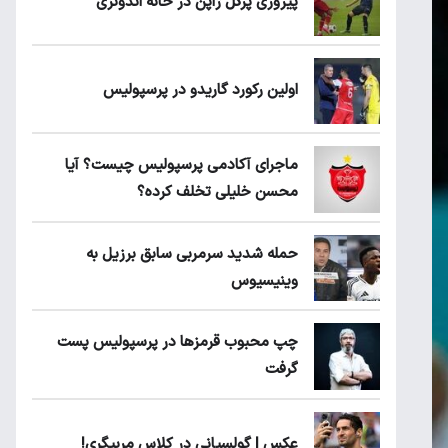
پیروزی پرُگل ژاپن در خانه اندونزی
اولین رکورد گاریدو در پرسپولیس
ماجرای آکادمی پرسپولیس چیست؟ آیا
محسن خلیلی تخلف کرده؟
حمله شدید سرمربی سابق برزیل به
وینیسیوس
چپ محبوب قرمزها در پرسپولیس پست
گرفت
عکس | گولسیانی در کلاس مربیگری!