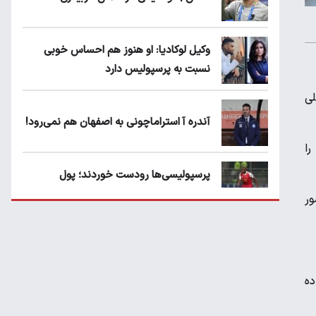
وکیل لوکادیا: او هنوز هم احساس خوبی
نسبت به پرسپولیس دارد
لی
آندره آ استراماچونی به اصفهان هم نمی‌رود!
را
پرسپولیسی‌ها رودست خوردند؛ پول
عبدالکریم حسن روی هوا!
شور
تهدید قهرمان ایران به عدم شرکت در جام
باشگاه های جهان
اده
سروش رفیعی مقابل الریان فیکس است؟