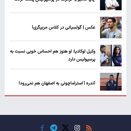
عکس | گولسیانی در کلاس مربیگری!
وکیل لوکادیا: او هنوز هم احساس خوبی نسبت به
پرسپولیس دارد
آندره آ استراماچونی به اصفهان هم نمی‌رود!
پرسپولیسی‌ها رودست خوردند؛ پول عبدالکریم
حسن روی هوا!