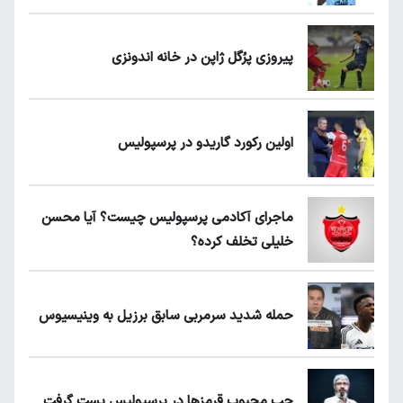
پیروزی پرُگل ژاپن در خانه اندونزی
اولین رکورد گاریدو در پرسپولیس
ماجرای آکادمی پرسپولیس چیست؟ آیا محسن
خلیلی تخلف کرده؟
حمله شدید سرمربی سابق برزیل به وینیسیوس
چپ محبوب قرمزها در پرسپولیس پست گرفت