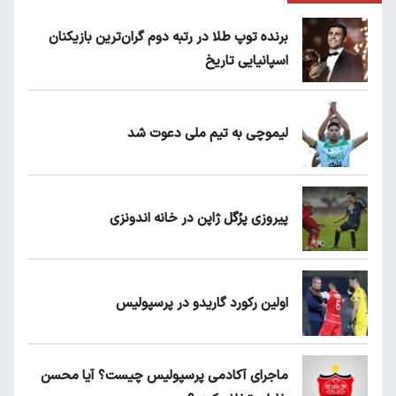
برنده توپ طلا در رتبه دوم گران‌ترین بازیکنان
اسپانیایی تاریخ
لیموچی به تیم ملی دعوت شد
پیروزی پرُگل ژاپن در خانه اندونزی
اولین رکورد گاریدو در پرسپولیس
ماجرای آکادمی پرسپولیس چیست؟ آیا محسن