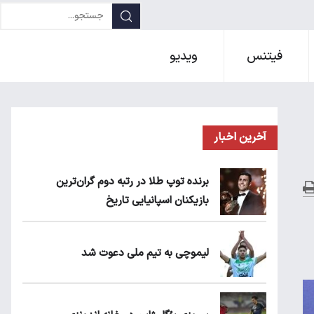
فیتنس
ویدیو
آخرین اخبار
برنده توپ طلا در رتبه دوم گران‌ترین
بازیکنان اسپانیایی تاریخ
لیموچی به تیم ملی دعوت شد