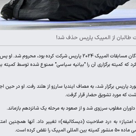
ت طالبان از المپیک پاریس حذف شد!
، مانیزا تالاسی، ورزشکار افغان که در تیم پناهندگان مسابقات المپیک 2024 پاریس شرکت کرده بود، محروم شد. او 
 کرد که کمیته برگزاری آن را "بیانیه سیاسی" ممنوع شده توسط کمیته ب
 پاریس برگزار شد، به مصاف ایندیا سارزو از هلند رفت. او در حین اجر
گذاشت که مورد تشویق حضار قرار گرفت.
ت داوران مغلوب سرزوی شد و از صعود به مرحله یک شانزدهم بازماند.
 امتیاز» به «رد صلاحیت (دیسکالیفه)» تغییر داد. آنها همچنین امتی
نقض کرده است.