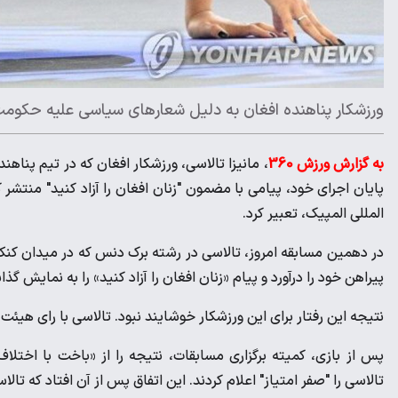
ورزشکار پناهنده افغان به دلیل شعارهای سیاسی علیه حکوم
به گزارش ورزش 360
پایان اجرای خود، پیامی با مضمون "زنان افغان را آزاد کنید" منتشر
المللی المپیک، تعبیر کرد.
در دهمین مسابقه امروز، تالاسی در رشته برک دنس که در میدان کنکورد
پیراهن خود را درآورد و پیام «زنان افغان را آزاد کنید» را به نمایش 
نتیجه این رفتار برای این ورزشکار خوشایند نبود. تالاسی با رای هیئ
پس از بازی، کمیته برگزاری مسابقات، نتیجه را از «باخت با اختلاف
تالاسی را "صفر امتیاز" اعلام کردند. این اتفاق پس از آن افتاد که تالاسی ماده 50 منشور کمیته بین المللی المپیک را 