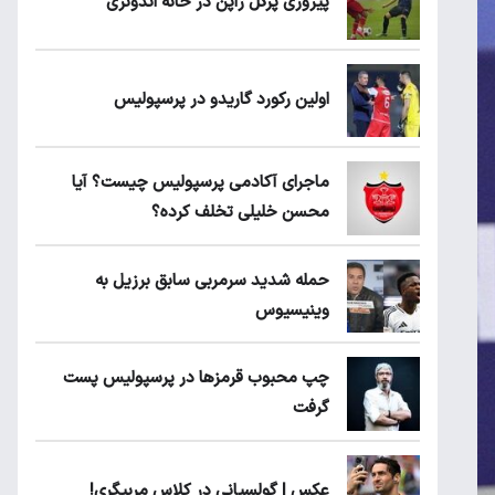
پیروزی پرُگل ژاپن در خانه اندونزی
اولین رکورد گاریدو در پرسپولیس
ماجرای آکادمی پرسپولیس چیست؟ آیا
محسن خلیلی تخلف کرده؟
حمله شدید سرمربی سابق برزیل به
وینیسیوس
چپ محبوب قرمزها در پرسپولیس پست
گرفت
عکس | گولسیانی در کلاس مربیگری!