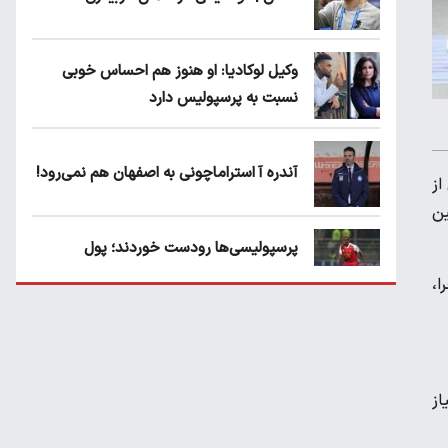
وکیل لوکادیا: او هنوز هم احساس خوبی
نسبت به پرسپولیس دارد
آندره آ استراماچونی به اصفهان هم نمی‌رود!
پس از
ین
پرسپولیسی‌ها رودست خوردند؛ پول
عبدالکریم حسن روی هوا!
ا،
تهدید قهرمان ایران به عدم شرکت در جام
باشگاه های جهان
از
سروش رفیعی مقابل الریان فیکس است؟