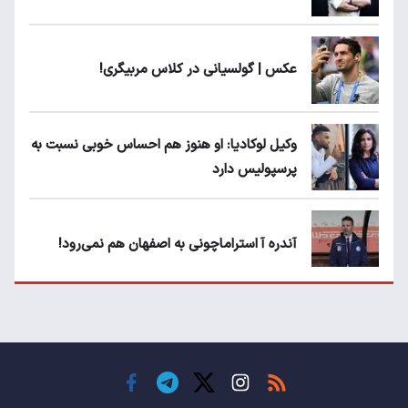
عکس | گولسیانی در کلاس مربیگری!
وکیل لوکادیا: او هنوز هم احساس خوبی نسبت به
پرسپولیس دارد
آندره آ استراماچونی به اصفهان هم نمی‌رود!
پرسپولیسی‌ها رودست خوردند؛ پول عبدالکریم
حسن روی هوا!
تهدید قهرمان ایران به عدم شرکت در جام