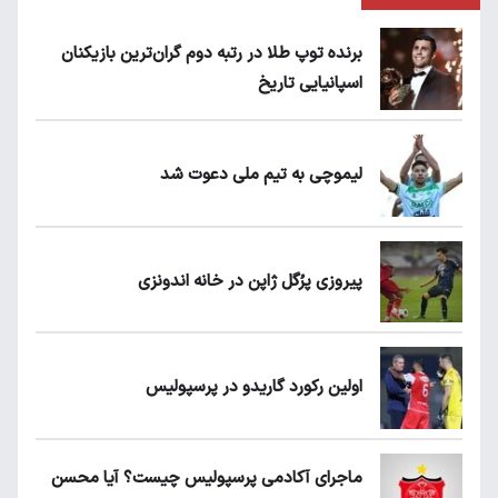
برنده توپ طلا در رتبه دوم گران‌ترین بازیکنان
اسپانیایی تاریخ
لیموچی به تیم ملی دعوت شد
پیروزی پرُگل ژاپن در خانه اندونزی
اولین رکورد گاریدو در پرسپولیس
ماجرای آکادمی پرسپولیس چیست؟ آیا محسن