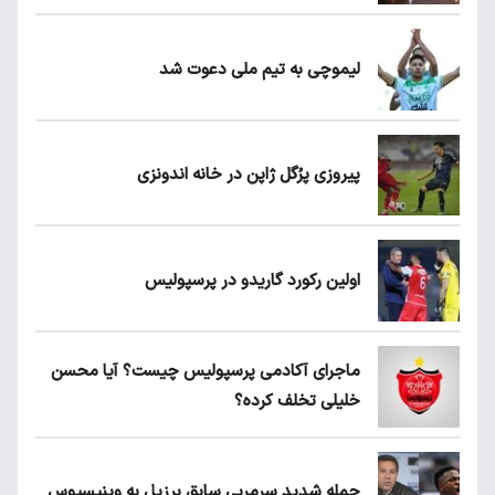
لیموچی به تیم ملی دعوت شد
پیروزی پرُگل ژاپن در خانه اندونزی
اولین رکورد گاریدو در پرسپولیس
ماجرای آکادمی پرسپولیس چیست؟ آیا محسن
خلیلی تخلف کرده؟
حمله شدید سرمربی سابق برزیل به وینیسیوس