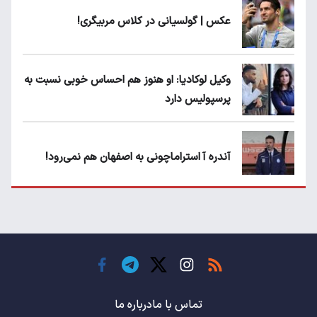
عکس | گولسیانی در کلاس مربیگری!
وکیل لوکادیا: او هنوز هم احساس خوبی نسبت به
پرسپولیس دارد
آندره آ استراماچونی به اصفهان هم نمی‌رود!
پرسپولیسی‌ها رودست خوردند؛ پول عبدالکریم
حسن روی هوا!
تهدید قهرمان ایران به عدم شرکت در جام
باشگاه های جهان
تماس با ما
درباره ما