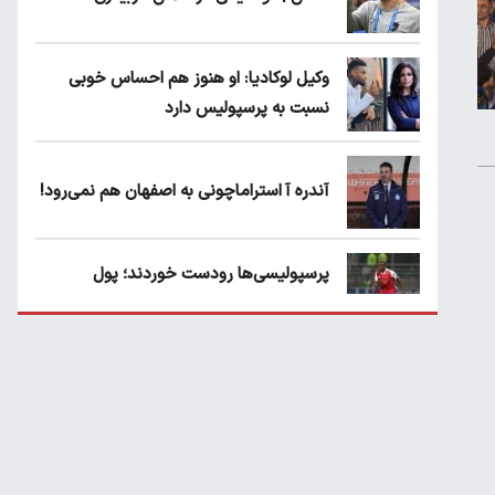
وکیل لوکادیا: او هنوز هم احساس خوبی
نسبت به پرسپولیس دارد
آندره آ استراماچونی به اصفهان هم نمی‌رود!
پرسپولیسی‌ها رودست خوردند؛ پول
عبدالکریم حسن روی هوا!
تهدید قهرمان ایران به عدم شرکت در جام
باشگاه های جهان
سروش رفیعی مقابل الریان فیکس است؟