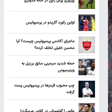
پیروزی پرُگل ژاپن در خانه اندونزی
اولین رکورد گاریدو در پرسپولیس
ماجرای آکادمی پرسپولیس چیست؟ آیا
محسن خلیلی تخلف کرده؟
حمله شدید سرمربی سابق برزیل به
وینیسیوس
چپ محبوب قرمزها در پرسپولیس پست
گرفت
عکس | گولسیانی در کلاس مربیگری!