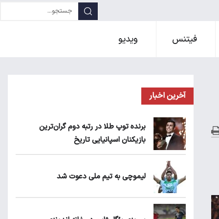
فیتنس
ویدیو
آخرین اخبار
برنده توپ طلا در رتبه دوم گران‌ترین
بازیکنان اسپانیایی تاریخ
لیموچی به تیم ملی دعوت شد