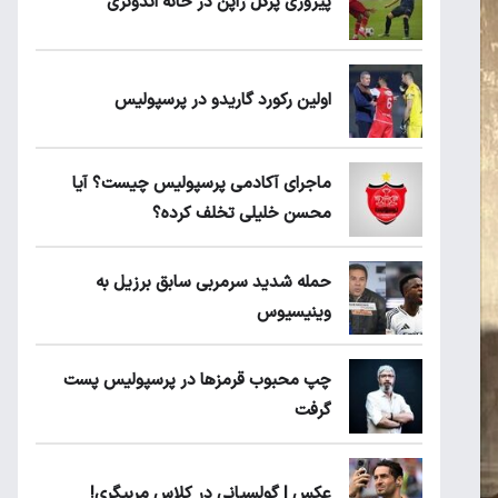
پیروزی پرُگل ژاپن در خانه اندونزی
اولین رکورد گاریدو در پرسپولیس
ماجرای آکادمی پرسپولیس چیست؟ آیا
محسن خلیلی تخلف کرده؟
حمله شدید سرمربی سابق برزیل به
وینیسیوس
چپ محبوب قرمزها در پرسپولیس پست
گرفت
عکس | گولسیانی در کلاس مربیگری!