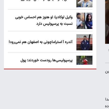
وکیل لوکادیا: او هنوز هم احساس خوبی
نسبت به پرسپولیس دارد
آندره آ استراماچونی به اصفهان هم نمی‌رود!
پرسپولیسی‌ها رودست خوردند؛ پول
عبدالکریم حسن روی هوا!
ین
تهدید قهرمان ایران به عدم شرکت در جام
باشگاه های جهان
دا
۱ و ۴۰۰ متر کشور بوده
سروش رفیعی مقابل الریان فیکس است؟