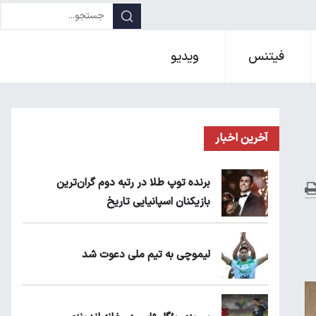
فیتنس
ویدیو
آخرین اخبار
برنده توپ طلا در رتبه دوم گران‌ترین
بازیکنان اسپانیایی تاریخ
لیموچی به تیم ملی دعوت شد