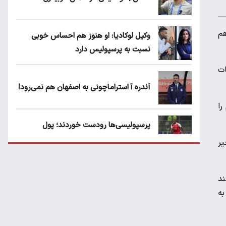
هم
وکیل لوکادیا: او هنوز هم احساس خوبی
نسبت به پرسپولیس دارد
ات
آندره آ استراماچونی به اصفهان هم نمی‌رود!
را
پرسپولیسی‌ها رودست خوردند؛ پول
عبدالکریم حسن روی هوا!
یر
تهدید قهرمان ایران به عدم شرکت در جام
ند
باشگاه های جهان
به
سروش رفیعی مقابل الریان فیکس است؟