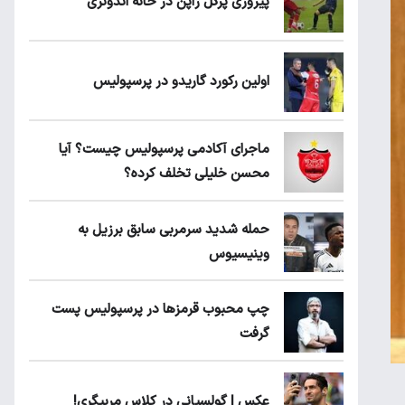
پیروزی پرُگل ژاپن در خانه اندونزی
اولین رکورد گاریدو در پرسپولیس
ماجرای آکادمی پرسپولیس چیست؟ آیا
محسن خلیلی تخلف کرده؟
حمله شدید سرمربی سابق برزیل به
وینیسیوس
چپ محبوب قرمزها در پرسپولیس پست
گرفت
عکس | گولسیانی در کلاس مربیگری!