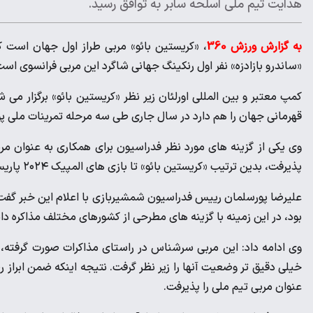
هدایت تیم ملی اسلحه سابر به توافق رسید.
به گزارش ورزش 360
، «کریستین بائو» مربی طراز اول جهان است 
«ساندرو بازادزه» نفر اول رنکینگ جهانی شاگرد این مربی فرانسوی است
کمپ معتبر و بین المللی اورلئان زیر نظر «کریستین بائو» برگزار می
قهرمانی جهان را هم دارد در سال جاری طی سه مرحله تمرینات ملی پوش
وی یکی از گزینه های مورد نظر فدراسیون برای همکاری به عنوان مرب
پذیرفت، بدین ترتیب «کریستین بائو» تا بازی های المپیک ۲۰۲۴ پاریس هدایت ملی پوشان اسلحه سابر ایران را بر عهده خواهد داشت.
علیرضا پورسلمان رییس فدراسیون شمشیربازی با اعلام این خبر گفت:
بود، در این زمینه با گزینه های مطرحی از کشورهای مختلف مذاکره داش
وی ادامه داد: این مربی سرشناس در راستای مذاکرات صورت گرفته، 
خیلی دقیق تر وضعیت آنها را زیر نظر گرفت. نتیجه اینکه ضمن ابراز
عنوان مربی تیم ملی را پذیرفت.