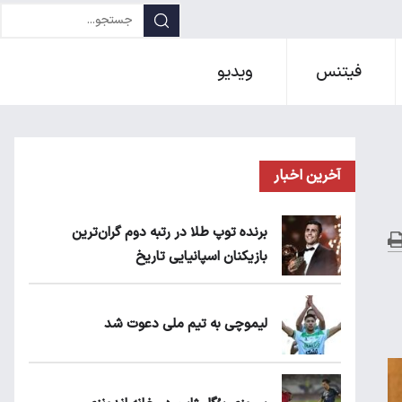
فیتنس
ویدیو
آخرین اخبار
برنده توپ طلا در رتبه دوم گران‌ترین
بازیکنان اسپانیایی تاریخ
لیموچی به تیم ملی دعوت شد