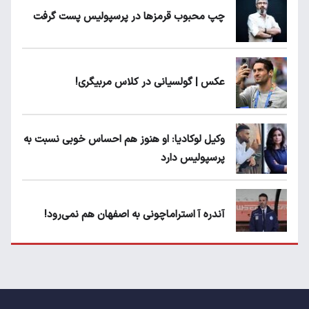
چپ محبوب قرمزها در پرسپولیس پست گرفت
عکس | گولسیانی در کلاس مربیگری!
وکیل لوکادیا: او هنوز هم احساس خوبی نسبت به
پرسپولیس دارد
آندره آ استراماچونی به اصفهان هم نمی‌رود!
پرسپولیسی‌ها رودست خوردند؛ پول عبدالکریم
حسن روی هوا!