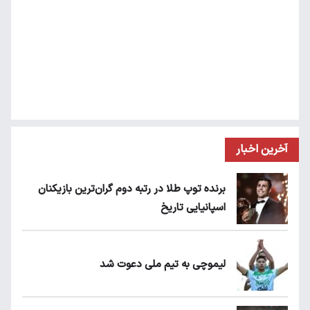
آخرین اخبار
برنده توپ طلا در رتبه دوم گران‌ترین بازیکنان
اسپانیایی تاریخ
لیموچی به تیم ملی دعوت شد