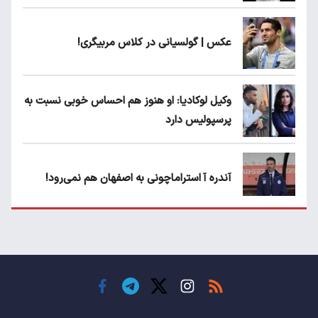
عکس | گولسیانی در کلاس مربیگری!
وکیل لوکادیا: او هنوز هم احساس خوبی نسبت به
پرسپولیس دارد
آندره آ استراماچونی به اصفهان هم نمی‌رود!
پرسپولیسی‌ها رودست خوردند؛ پول عبدالکریم
حسن روی هوا!
تهدید قهرمان ایران به عدم شرکت در جام