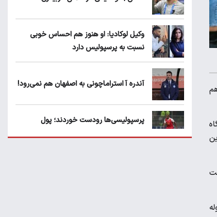
وکیل لوکادیا: او هنوز هم احساس خوبی
نسبت به پرسپولیس دارد
آندره آ استراماچونی به اصفهان هم نمی‌رود!
هم
پرسپولیسی‌ها رودست خوردند؛ پول
اه
عبدالکریم حسن روی هوا!
ین
تهدید قهرمان ایران به عدم شرکت در جام
مت
باشگاه های جهان
له
سروش رفیعی مقابل الریان فیکس است؟