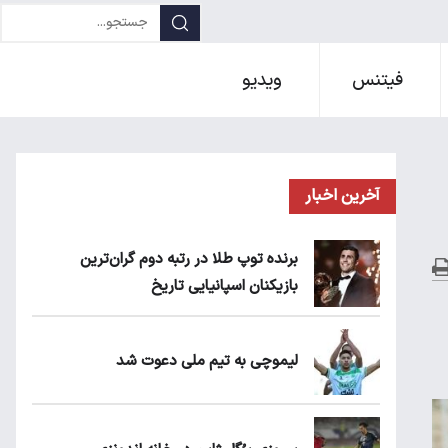
فیتنس
ویدیو
آخرین اخبار
برنده توپ طلا در رتبه دوم گران‌ترین
بازیکنان اسپانیایی تاریخ
لیموچی به تیم ملی دعوت شد