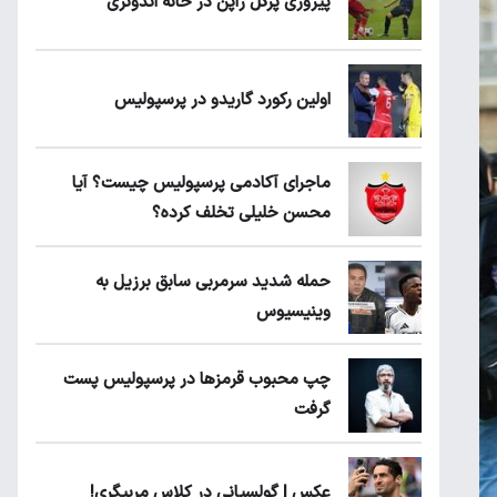
پیروزی پرُگل ژاپن در خانه اندونزی
اولین رکورد گاریدو در پرسپولیس
ماجرای آکادمی پرسپولیس چیست؟ آیا
محسن خلیلی تخلف کرده؟
حمله شدید سرمربی سابق برزیل به
وینیسیوس
چپ محبوب قرمزها در پرسپولیس پست
گرفت
عکس | گولسیانی در کلاس مربیگری!