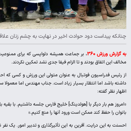
چنانکه پیداست دود حوادث اخیر در نهایت به چشم زنان علاقه
به گزارش ورزش 360
، بر جماعت همیشه دلواپسی که برای ممنوعیت 
مخالف این اتفاق بودند و تا الزام فیفا جدی نشد تمکین نکردند.
از رئیس فدراسیون فوتبال به عنوان متولی این ورزش و کسی که احتم
داشته باشد اما انتظار بسیار زیاد است. جناب مهندس اما معمولا سرنا 
اظهار نظر گفته:
«امروز هم بار دیگر با [هولدینگ] خلیج فارس جلسه داشتیم. با بقیه ب
بانوان را حفظ کند ممکن است ورود آنها را منع کنیم.»
احسنت به این درایت. آفرین به این تأثیرگذاری و تدبیر امور. یک نفر 