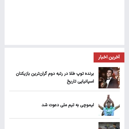
آخرین اخبار
برنده توپ طلا در رتبه دوم گران‌ترین بازیکنان
اسپانیایی تاریخ
لیموچی به تیم ملی دعوت شد