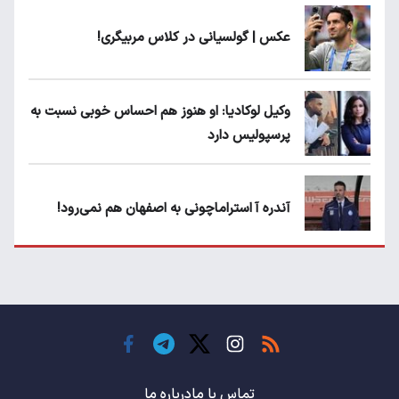
عکس | گولسیانی در کلاس مربیگری!
وکیل لوکادیا: او هنوز هم احساس خوبی نسبت به
پرسپولیس دارد
آندره آ استراماچونی به اصفهان هم نمی‌رود!
پرسپولیسی‌ها رودست خوردند؛ پول عبدالکریم
حسن روی هوا!
تهدید قهرمان ایران به عدم شرکت در جام
باشگاه های جهان
تماس با ما
درباره ما