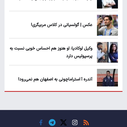
عکس | گولسیانی در کلاس مربیگری!
وکیل لوکادیا: او هنوز هم احساس خوبی نسبت به
پرسپولیس دارد
آندره آ استراماچونی به اصفهان هم نمی‌رود!
پرسپولیسی‌ها رودست خوردند؛ پول عبدالکریم
حسن روی هوا!