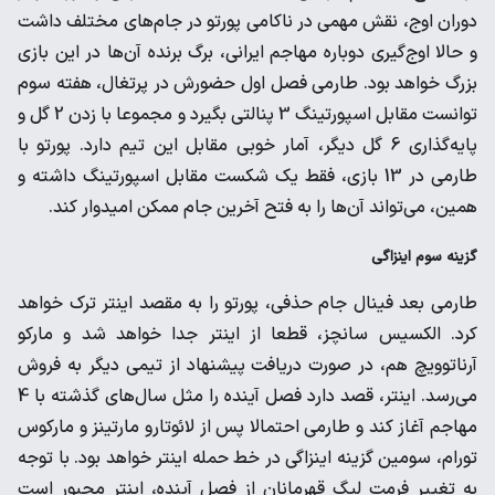
دوران اوج، نقش مهمی در ناکامی پورتو در جام‌های مختلف داشت
و حالا اوج‌گیری دوباره مهاجم ایرانی، برگ برنده آن‌ها در این بازی
بزرگ خواهد بود. طارمی فصل اول حضورش در پرتغال، هفته سوم
توانست مقابل اسپورتینگ 3 پنالتی بگیرد و مجموعا با زدن 2 گل و
پایه‌گذاری 6 گل دیگر، آمار خوبی مقابل این تیم دارد. پورتو با
طارمی در 13 بازی، فقط یک شکست مقابل اسپورتینگ داشته و
همین، می‌تواند آن‌ها را به فتح آخرین جام ممکن امیدوار کند.
گزینه سوم اینزاگی
طارمی بعد فینال جام حذفی، پورتو را به مقصد اینتر ترک خواهد
کرد. الکسیس سانچز، قطعا از اینتر جدا خواهد شد و مارکو
آرناتوویچ هم، در صورت دریافت پیشنهاد از تیمی دیگر به فروش
می‌رسد. اینتر، قصد دارد فصل آینده را مثل سال‌های گذشته با 4
مهاجم آغاز کند و طارمی احتمالا پس از لائوتارو مارتینز و مارکوس
تورام، سومین گزینه اینزاگی در خط حمله اینتر خواهد بود. با توجه
به تغییر فرمت لیگ قهرمانان از فصل آینده، اینتر مجبور است