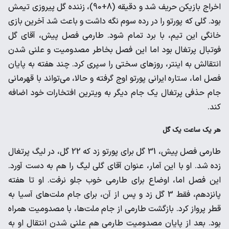
اخراج بازیکن حریف شد و دقیقه (8+90)، زننده گل پیروزی تیمش
بود. گلی که پورتو را در رده سوم نگه داشت و باعث شد آخرین بازی
خانگی این تیم، با برد تمام شود. طارمی فصل پیش، آقای گل
فوتبال پرتغال بود اما این فصل بخاطر مصدومیت و علنی شدن
انتقالش به اینتر، روزهای سختی را سپری کرد. چند هفته به پایان
فصل اما، ستاره ایرانی پورتو اوج گرفته و حالا، می‌تواند با قهرمانی
جام حذفی پرتغال یک جام دیگر به ویترین افتخارات خود اضافه
کند.
هر یک ساعت یک گل
طارمی فصل پیش، 31 گل برای پورتو زد که 22 گل، در لیگ پرتغال
زده شد. او با این آمار، عنوان آقای گلی لیگ را هم به دست آورد.
این فصل اما، اوضاع برای طارمی خوب جلو نرفت. او تا هفته
پانزدهم، فقط 3 گل زد و پس از آن، برای جام ملت‌های آسیا به
قطر پرواز کرد. بازگشت طارمی از جام ملت‌ها، با مصدومیت همراه
بود. بعد از پایان مصدومیت طارمی هم علنی شدن انتقال او به