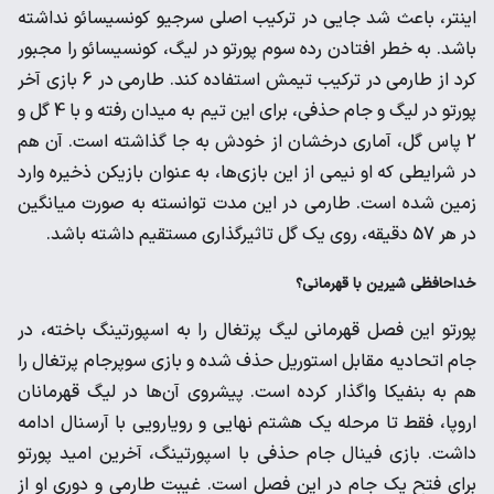
اینتر، باعث شد جایی در ترکیب اصلی سرجیو کونسیسائو نداشته
باشد. به خطر افتادن رده سوم پورتو در لیگ، کونسیسائو را مجبور
کرد از طارمی در ترکیب تیمش استفاده کند. طارمی در 6 بازی آخر
پورتو در لیگ و جام حذفی، برای این تیم به میدان رفته و با 4 گل و
2 پاس گل، آماری درخشان از خودش به جا گذاشته است. آن هم
در شرایطی که او نیمی از این بازی‌ها، به عنوان بازیکن ذخیره وارد
زمین شده است. طارمی در این مدت توانسته به صورت میانگین
در هر 57 دقیقه، روی یک گل تاثیرگذاری مستقیم داشته باشد.
خداحافظی شیرین با قهرمانی؟
پورتو این فصل قهرمانی لیگ پرتغال را به اسپورتینگ باخته، در
جام اتحادیه مقابل استوریل حذف شده و بازی سوپرجام پرتغال را
هم به بنفیکا واگذار کرده است. پیشروی آن‌ها در لیگ قهرمانان
اروپا، فقط تا مرحله یک هشتم نهایی و رویارویی با آرسنال ادامه
داشت. بازی فینال جام حذفی با اسپورتینگ، آخرین امید پورتو
برای فتح یک جام در این فصل است. غیبت طارمی و دوری او از