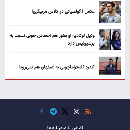
عکس | گولسیانی در کلاس مربیگری!
وکیل لوکادیا: او هنوز هم احساس خوبی نسبت به
پرسپولیس دارد
آندره آ استراماچونی به اصفهان هم نمی‌رود!
پرسپولیسی‌ها رودست خوردند؛ پول عبدالکریم
حسن روی هوا!
تهدید قهرمان ایران به عدم شرکت در جام
باشگاه های جهان
تماس با ما
درباره ما