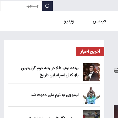
فیتنس
ویدیو
آخرین اخبار
برنده توپ طلا در رتبه دوم گران‌ترین
بازیکنان اسپانیایی تاریخ
لیموچی به تیم ملی دعوت شد