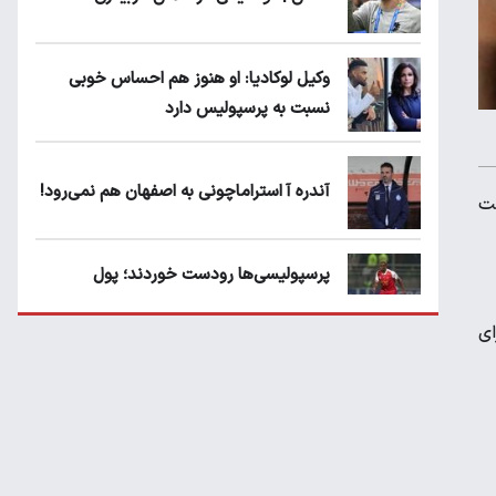
وکیل لوکادیا: او هنوز هم احساس خوبی
نسبت به پرسپولیس دارد
آندره آ استراماچونی به اصفهان هم نمی‌رود!
دست
پرسپولیسی‌ها رودست خوردند؛ پول
عبدالکریم حسن روی هوا!
ای
تهدید قهرمان ایران به عدم شرکت در جام
باشگاه های جهان
سروش رفیعی مقابل الریان فیکس است؟