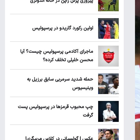
پیروزی پرُگل ژاپن در خانه اندونزی
اولین رکورد گاریدو در پرسپولیس
ماجرای آکادمی پرسپولیس چیست؟ آیا
محسن خلیلی تخلف کرده؟
حمله شدید سرمربی سابق برزیل به
وینیسیوس
چپ محبوب قرمزها در پرسپولیس پست
گرفت
عکس | گولسیانی در کلاس مربیگری!