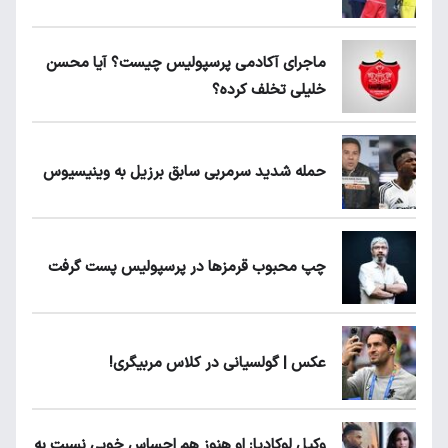
ماجرای آکادمی پرسپولیس چیست؟ آیا محسن
خلیلی تخلف کرده؟
حمله شدید سرمربی سابق برزیل به وینیسیوس
چپ محبوب قرمزها در پرسپولیس پست گرفت
عکس | گولسیانی در کلاس مربیگری!
وکیل لوکادیا: او هنوز هم احساس خوبی نسبت به