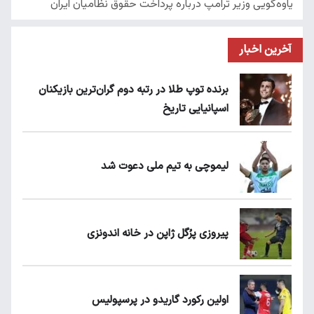
آخرین اخبار
برنده توپ طلا در رتبه دوم گران‌ترین بازیکنان
اسپانیایی تاریخ
لیموچی به تیم ملی دعوت شد
پیروزی پرُگل ژاپن در خانه اندونزی
اولین رکورد گاریدو در پرسپولیس