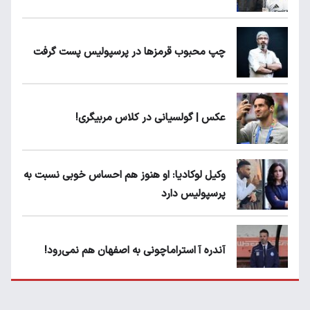
چپ محبوب قرمزها در پرسپولیس پست گرفت
عکس | گولسیانی در کلاس مربیگری!
وکیل لوکادیا: او هنوز هم احساس خوبی نسبت به
پرسپولیس دارد
آندره آ استراماچونی به اصفهان هم نمی‌رود!
پرسپولیسی‌ها رودست خوردند؛ پول عبدالکریم